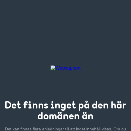
Det finns inget
på den här
domänen än
Det kan finnas flera anledningar till att inget innehåll visas. Om
du