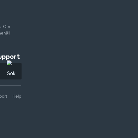
as. Om
nehåll
upport
ort
Help