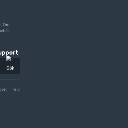
as. Om
nehåll
upport
ort
Help