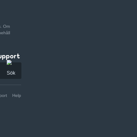
as. Om
nehåll
upport
ort
Help