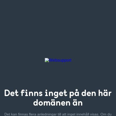
Det finns inget
på den här
domänen än
Det kan finnas flera anledningar till att inget innehåll visas. Om
du