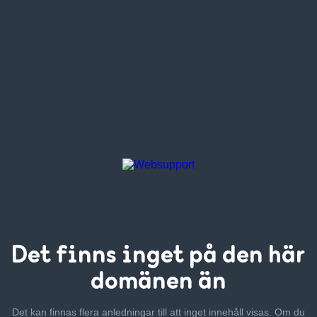
Det finns inget
på den här
domänen än
Det kan finnas flera anledningar till att inget innehåll visas. Om
du