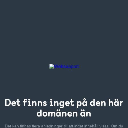
Det finns inget
på den här
domänen än
Det kan finnas flera anledningar till att inget innehåll visas. Om
du