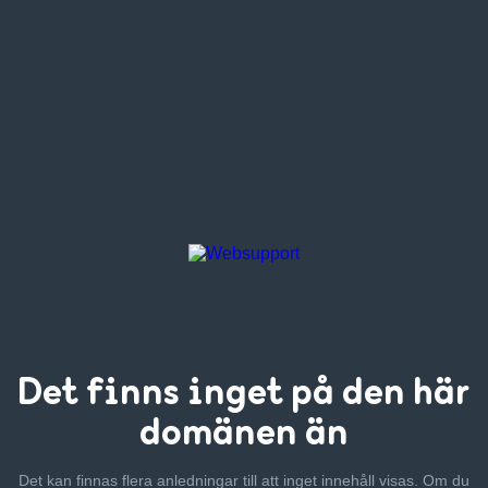
Det finns inget
på den här
domänen än
Det kan finnas flera anledningar till att inget innehåll visas. Om
du