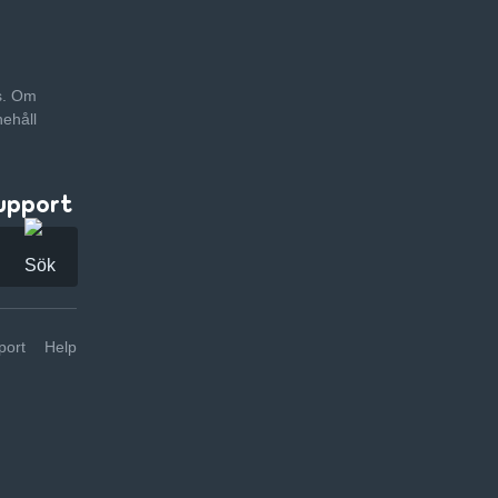
as. Om
nehåll
upport
ort
Help