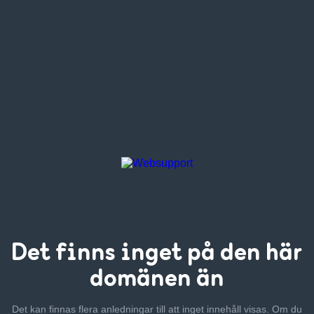
Det finns inget
på den här
domänen än
Det kan finnas flera anledningar till att inget innehåll visas. Om
du