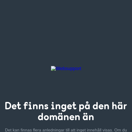
Det finns inget
på den här
domänen än
Det kan finnas flera anledningar till att inget innehåll visas. Om
du