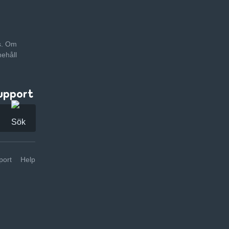
as. Om
nehåll
upport
ort
Help