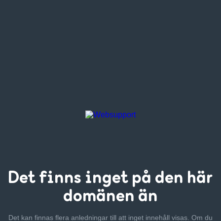
Det finns inget
på den här
domänen än
Det kan finnas flera anledningar till att inget innehåll visas. Om
du