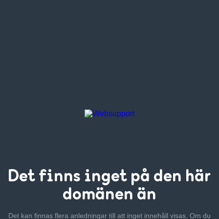
Det finns inget
på den här
domänen än
Det kan finnas flera anledningar till att inget innehåll visas. Om
du