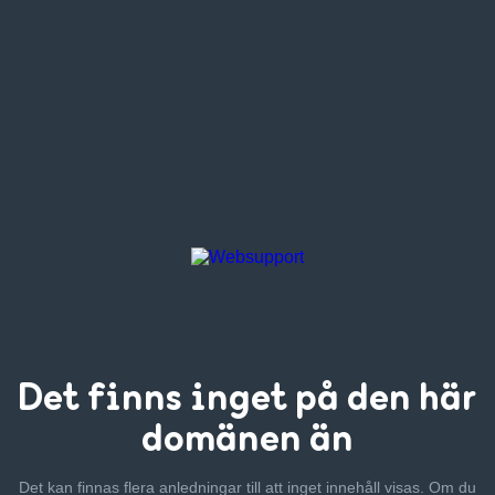
Det finns inget
på den här
domänen än
Det kan finnas flera anledningar till att inget innehåll visas. Om
du