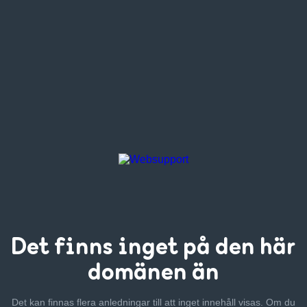
Det finns inget
på den här
domänen än
Det kan finnas flera anledningar till att inget innehåll visas. Om
du