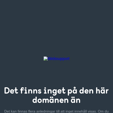
Det finns inget
på den här
domänen än
Det kan finnas flera anledningar till att inget innehåll visas. Om
du