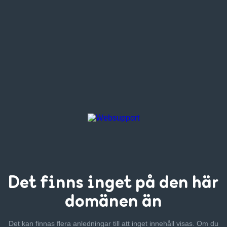
Det finns inget
på den här
domänen än
Det kan finnas flera anledningar till att inget innehåll visas. Om
du