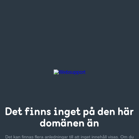
Det finns inget
på den här
domänen än
Det kan finnas flera anledningar till att inget innehåll visas. Om
du