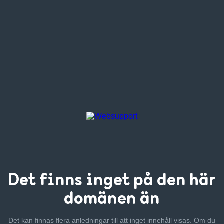
Det finns inget
på den här
domänen än
Det kan finnas flera anledningar till att inget innehåll visas. Om
du