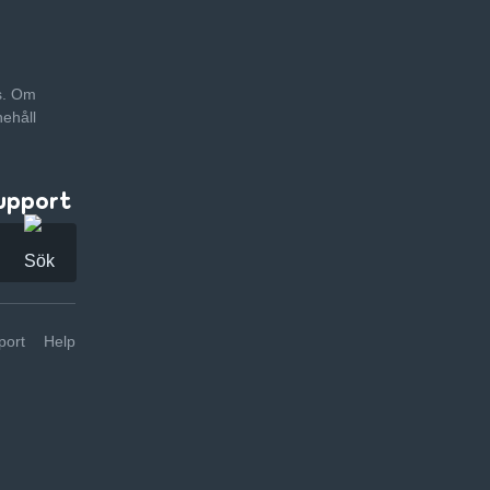
as. Om
nehåll
upport
ort
Help