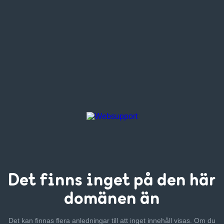
Det finns inget
på den här
domänen än
Det kan finnas flera anledningar till att inget innehåll visas. Om
du