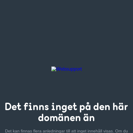
Det finns inget
på den här
domänen än
Det kan finnas flera anledningar till att inget innehåll visas. Om
du