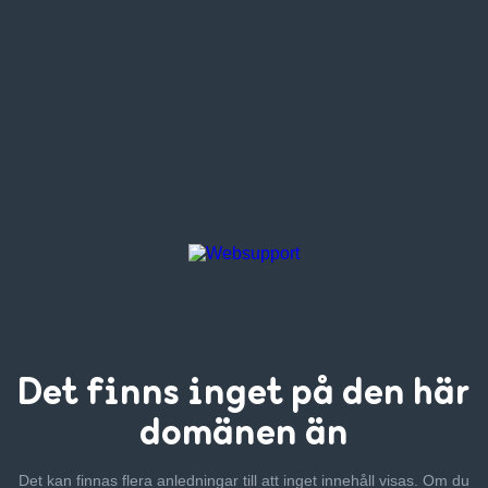
Det finns inget
på den här
domänen än
Det kan finnas flera anledningar till att inget innehåll visas. Om
du