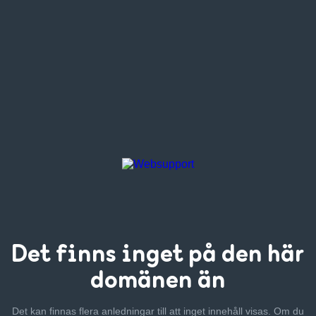
Det finns inget
på den här
domänen än
Det kan finnas flera anledningar till att inget innehåll visas. Om
du