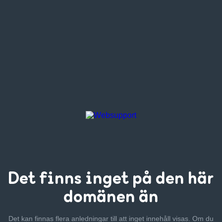
Det finns inget
på den här
domänen än
Det kan finnas flera anledningar till att inget innehåll visas. Om
du