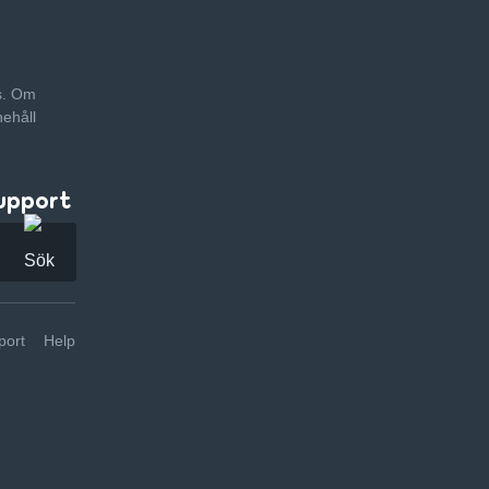
as. Om
nehåll
upport
ort
Help