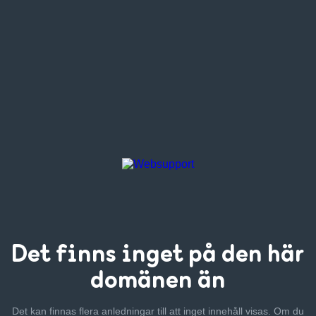
Det finns inget
på den här
domänen än
Det kan finnas flera anledningar till att inget innehåll visas. Om
du